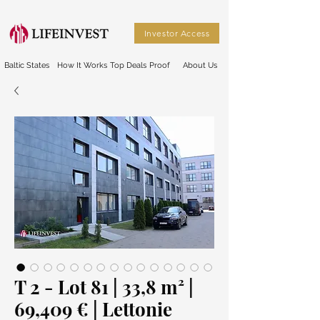
Investor Access
Baltic States
How It Works
Top Deals
Proof
About Us
T 2 - Lot 81 | 33,8 m² |
69,409 € | Lettonie