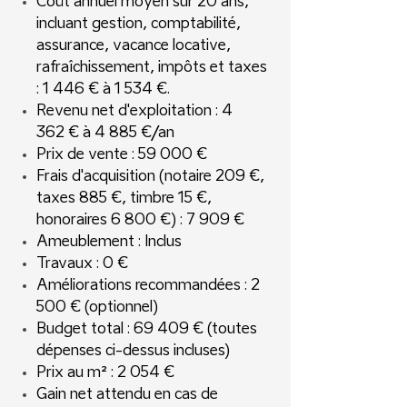
Coût annuel moyen sur 20 ans,
incluant gestion, comptabilité,
assurance, vacance locative,
rafraîchissement, impôts et taxes
: 1 446 € à 1 534 €.
Revenu net d'exploitation : 4
362 € à 4 885 €/an
Prix de vente : 59 000 €
Frais d'acquisition (notaire 209 €,
taxes 885 €, timbre 15 €,
honoraires 6 800 €) : 7 909 €
Ameublement : Inclus
Travaux : 0 €
Améliorations recommandées : 2
500 € (optionnel)
Budget total : 69 409 € (toutes
dépenses ci-dessus incluses)
Prix au m² : 2 054 €
Gain net attendu en cas de