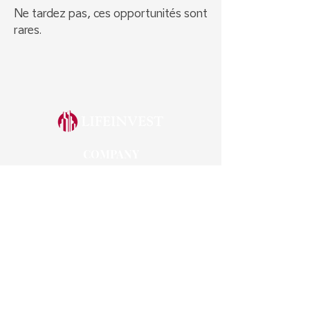
Ne tardez pas, ces opportunités sont
rares.
COMPANY
How It Works
Wall of Proof
FAQ's
SERVICES
Private Presentation
Top Deals
LEGAL
Terms and Conditions
Legal notices
Main Risks